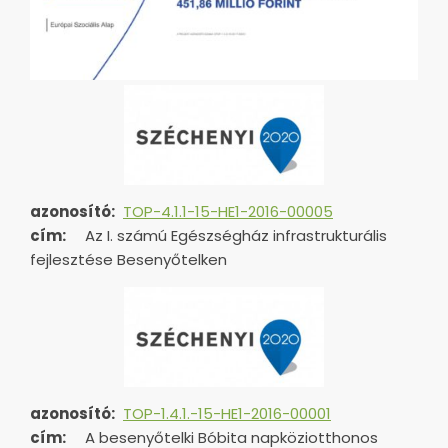
azonosító:
TOP-4.1.1-15-HE1-2016-00005
cím:
Az I. számú Egészségház infrastrukturális
fejlesztése Besenyőtelken
azonosító:
TOP-1.4.1.-15-HE1-
2016-00001
cím:
A besenyőtelki Bóbita napköziotthonos