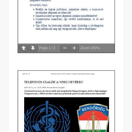
Page
1
/
2
Zoom
100%