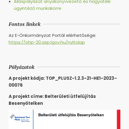
Álláspályázat anyakönyvvezető és hagyatéki
ügyintéző munkakörre
Fontos linkek
Az E-Önkormányzat Portál elérhetősége:
https://ohp-20.asp.lgov.hu/nyitolap
Pályázatok
A projekt kódja: TOP_PLUSZ-1.2.3-21-HE1-2023-
00076
A projekt címe: Belterületi útfelújítás
Besenyőtelken