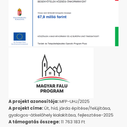
A projekt azonosítója:
MFP-UHJ/2025
A projekt címe:
Út, híd, járda építése/felújítása,
gyalogos-átkelőhely kialakítása, fejlesztése-2025
A támogatás összege:
11 763 183 Ft