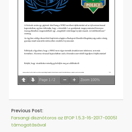
Page
1
/
2
Zoom
100%
2020-
02-
Previous Post:
13
Farsangi disznótoros az EFOP 1.5.3-16-2017-00051
támogatásával