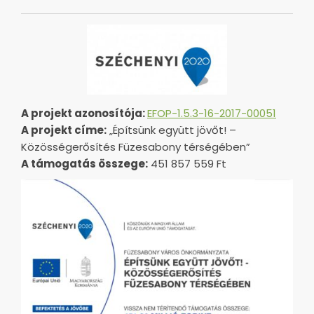
A projekt azonosítója:
EFOP-1.5.3-16-2017-00051
A projekt címe:
„Építsünk együtt jövőt! –
Közösségerősítés Füzesabony térségében”
A támogatás összege:
451 857 559 Ft