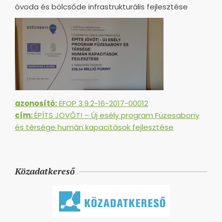
óvoda és bölcsőde infrastrukturális fejlesztése
azonosító:
EFOP 3.9.2-16-2017-00012
cím:
ÉPÍTS JÖVŐT! – Új esély program Füzesabony
és térsége humán kapacitások fejlesztése
Közadatkereső