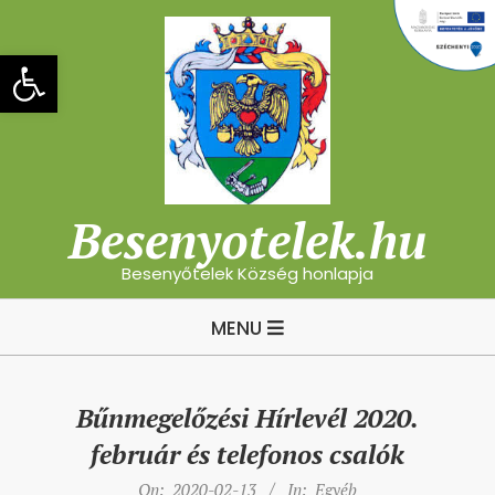
Skip
to
Eszköztár megnyitása
content
Besenyotelek.hu
Besenyőtelek Község honlapja
Primary
MENU
Navigation
Menu
Bűnmegelőzési Hírlevél 2020.
február és telefonos csalók
On:
2020-02-13
In:
Egyéb