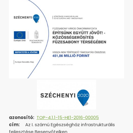
azonosító:
TOP-4.1.1-15-HE1-2016-00005
cím:
Az I. számú Egészségház infrastrukturális
fejlesztése Besenyőtelken