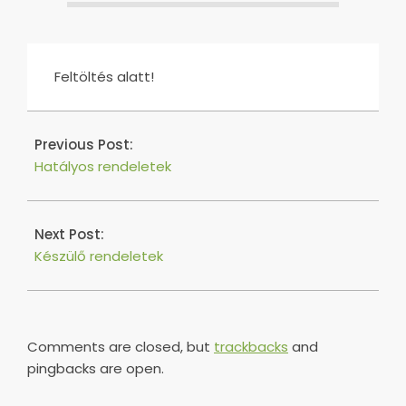
Feltöltés alatt!
2017-
04-
Previous Post:
24
Hatályos rendeletek
Next Post:
Készülő rendeletek
Comments are closed, but
trackbacks
and
pingbacks are open.