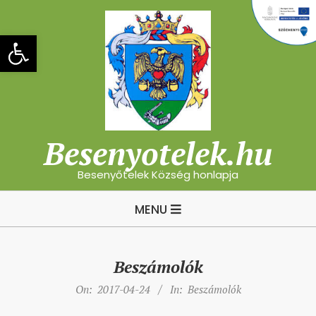
Skip
to
Eszköztár megnyitása
content
Besenyotelek.hu
Besenyőtelek Község honlapja
Primary
MENU
Navigation
Menu
Beszámolók
On:
2017-04-24
In:
Beszámolók