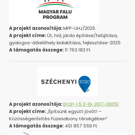
A projekt azonosítója:
MFP-UHJ/2025
A projekt címe:
Út, híd, járda építése/felújítása,
gyalogos-átkelőhely kialakítása, fejlesztése-2025
A támogatás összege:
11 763 183 Ft
A projekt azonosítója:
EFOP-1.5.3-16-2017-00051
A projekt címe:
„Építsünk együtt jövőt! –
Közösségerősítés Füzesabony térségében”
A támogatás összege:
451 857 559 Ft