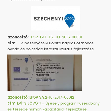
azonosító:
TOP-1.4.1.-15-HE1-
2016-00001
cím:
A besenyőtelki Bóbita napköziotthonos
óvoda és bölcsőde infrastrukturális fejlesztése
azonosító:
EFOP 3.9.2-16-2017-00012
cím:
ÉPÍTS JÖVŐT! – Új esély program Füzesabony
és térsége humán kapacitások fejlesztése