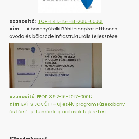
azonosító:
TOP-1.4.1.-15-HE1-
2016-00001
cím:
A besenyőtelki Bóbita napköziotthonos
óvoda és bölcsőde infrastrukturális fejlesztése
azonosító:
EFOP 3.9.2-16-2017-00012
cím:
ÉPÍTS JÖVŐT! – Új esély program Füzesabony
és térsége humán kapacitások fejlesztése