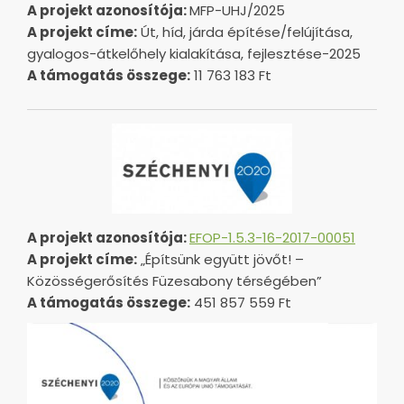
A projekt azonosítója:
MFP-UHJ/2025
A projekt címe:
Út, híd, járda építése/felújítása,
gyalogos-átkelőhely kialakítása, fejlesztése-2025
A támogatás összege:
11 763 183 Ft
A projekt azonosítója:
EFOP-1.5.3-16-2017-00051
A projekt címe:
„Építsünk együtt jövőt! –
Közösségerősítés Füzesabony térségében”
A támogatás összege:
451 857 559 Ft