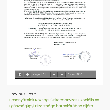
Page
1
/
1
Zoom
100%
2021-
02-
Previous Post:
09
Besenyőtelek Községi Önkormányzat Szociális és
Egészségügyi Bizottsága hatáskörében eljáró