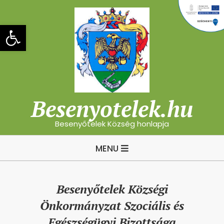
Skip
to
Eszköztár megnyitása
content
Besenyotelek.hu
Besenyőtelek Község honlapja
Primary
MENU
Navigation
Menu
Besenyőtelek Községi
Önkormányzat Szociális és
Egészségügyi Bizottsága