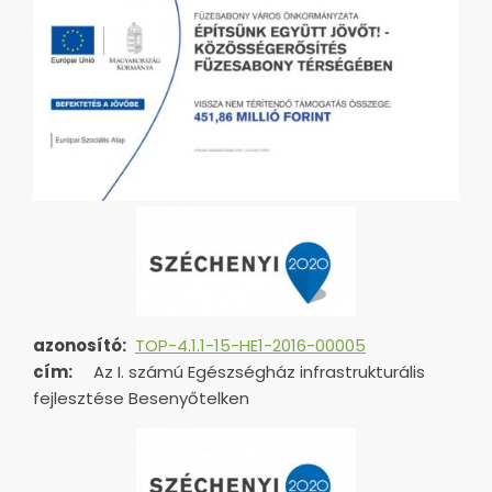
azonosító:
TOP-4.1.1-15-HE1-2016-00005
cím:
Az I. számú Egészségház infrastrukturális
fejlesztése Besenyőtelken