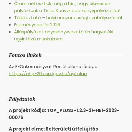
Örömmel osztjuk meg a hírt, hogy sikeresen
pályáztunk a Tinta Könyvkiadó könyvpályázatán!
Tájékoztató – helyi önazonossági szabályozásról
Eseménynaptár 2026
Álláspályázat anyakönyvvezető és hagyatéki
ügyintéző munkakörre
Fontos linkek
Az E-Önkormányzat Portál elérhetősége:
https://ohp-20.asp.lgov.hu/nyitolap
Pályázatok
A projekt kódja: TOP_PLUSZ-1.2.3-21-HE1-2023-
00076
A projekt címe: Belterületi útfelújítás