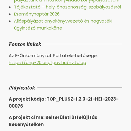
Tájékoztató – helyi önazonossági szabályozásról
Eseménynaptár 2026
Álláspályázat anyakönyvvezető és hagyatéki
ügyintéző munkakörre
Fontos linkek
Az E-Önkormányzat Portál elérhetősége:
https://ohp-20.asp.lgov.hu/nyitolap
Pályázatok
A projekt kódja: TOP_PLUSZ-1.2.3-21-HE1-2023-
00076
A projekt címe: Belterületi útfelújítás
Besenyőtelken