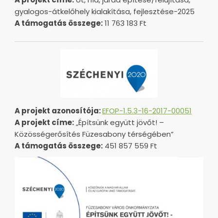
gyalogos-átkelőhely kialakítása, fejlesztése-2025
A támogatás összege:
11 763 183 Ft
A projekt azonosítója:
EFOP-1.5.3-16-2017-00051
A projekt címe:
„Építsünk együtt jövőt! –
Közösségerősítés Füzesabony térségében”
A támogatás összege:
451 857 559 Ft