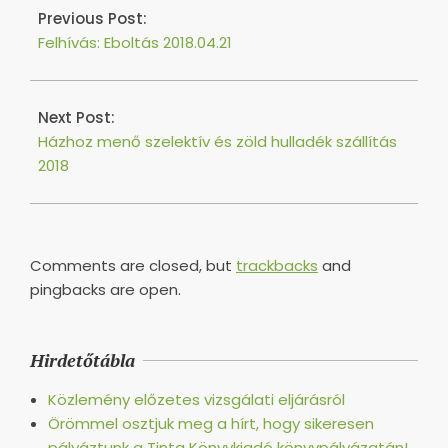
04-
Previous Post:
18
Felhívás: Eboltás 2018.04.21
Next Post:
Házhoz menő szelektív és zöld hulladék szállítás
2018
Comments are closed, but
trackbacks
and
pingbacks are open.
Hirdetőtábla
Közlemény előzetes vizsgálati eljárásról
Örömmel osztjuk meg a hírt, hogy sikeresen
pályáztunk a Tinta Könyvkiadó könyvpályázatán!