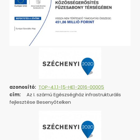
azonosító:
TOP-4.1.1-15-HE1-2016-00005
cím:
Az I. számú Egészségház infrastrukturális
fejlesztése Besenyőtelken