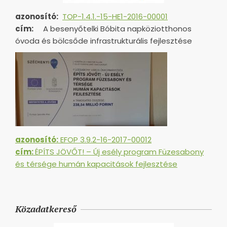
azonosító:
TOP-1.4.1.-15-HE1-
2016-00001
cím:
A besenyőtelki Bóbita napköziotthonos
óvoda és bölcsőde infrastrukturális fejlesztése
azonosító:
EFOP 3.9.2-16-2017-00012
cím:
ÉPÍTS JÖVŐT! – Új esély program Füzesabony
és térsége humán kapacitások fejlesztése
Közadatkereső