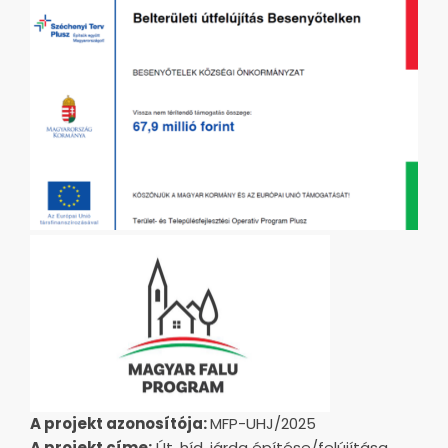
A projekt azonosítója:
MFP-UHJ/2025
A projekt címe:
Út, híd, járda építése/felújítása,