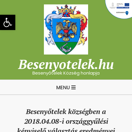
Skip
to
Eszköztár megnyitása
content
Besenyotelek.hu
Besenyőtelek Község honlapja
Primary
MENU
Navigation
Menu
Besenyőtelek községben a
2018.04.08-i országgyűlési
képviselő választás eredményei