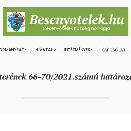
Besenyotelek.hu
Besenyőtelek Község honlapja
ORMÁNYZAT
HIVATAL
INTÉZMÉNYEK
KAPCSOLAT
Primary
Navigation
Menu
sterének 66-70/2021.számú határoz