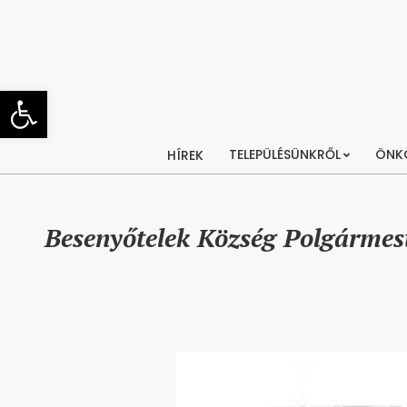
Skip
to
content
Eszköztár megnyitása
TELEPÜLÉSÜNKRŐL
ÖNK
HÍREK
Besenyőtelek Község Polgárme