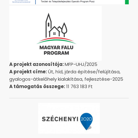
A projekt azonosítója:
MFP-UHJ/2025
A projekt címe:
Út, híd, járda építése/felújítása,
gyalogos-átkelőhely kialakítása, fejlesztése-2025
A támogatás összege:
11 763 183 Ft