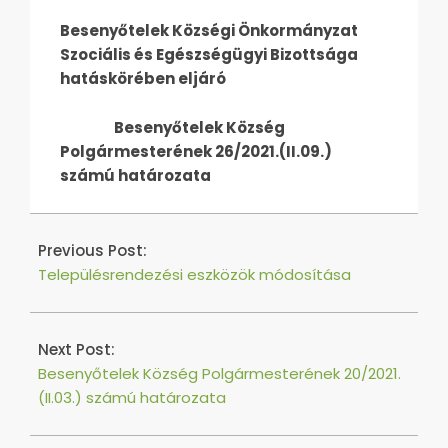
Besenyőtelek Községi Önkormányzat
Szociális és Egészségügyi Bizottsága
hatáskörében eljáró
Besenyőtelek Község
Polgármesterének 26/2021.(II.09.)
számú határozata
2021-
02-
Previous Post:
18
Településrendezési eszközök módosítása
Next Post:
Besenyőtelek Község Polgármesterének 20/2021.
(II.03.) számú határozata