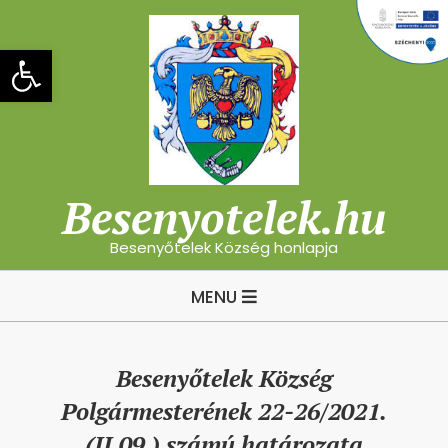
Skip
to
Eszköztár megnyitása
content
Besenyotelek.hu
Besenyőtelek Község honlapja
Primary
MENU
Navigation
Menu
Besenyőtelek Község
Polgármesterének 22-26/2021.
(II.09.) számú határozata