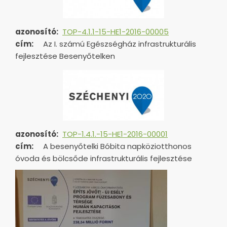
azonosító:
TOP-4.1.1-15-HE1-2016-00005
cím:
Az I. számú Egészségház infrastrukturális
fejlesztése Besenyőtelken
azonosító:
TOP-1.4.1.-15-HE1-
2016-00001
cím:
A besenyőtelki Bóbita napköziotthonos
óvoda és bölcsőde infrastrukturális fejlesztése