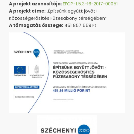
A projekt azonosítója:
EFOP-1.5.3-16-2017-00051
A projekt címe:
„Építsünk együtt jövőt! –
Közösségerősítés Füzesabony térségében”
A támogatás összege:
451 857 559 Ft