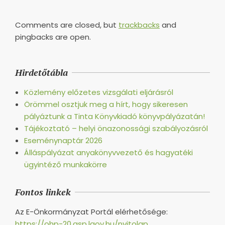
Comments are closed, but
trackbacks
and
pingbacks are open.
Hirdetőtábla
Közlemény előzetes vizsgálati eljárásról
Örömmel osztjuk meg a hírt, hogy sikeresen
pályáztunk a Tinta Könyvkiadó könyvpályázatán!
Tájékoztató – helyi önazonossági szabályozásról
Eseménynaptár 2026
Álláspályázat anyakönyvvezető és hagyatéki
ügyintéző munkakörre
Fontos linkek
Az E-Önkormányzat Portál elérhetősége:
https://ohp-20.asp.lgov.hu/nyitolap