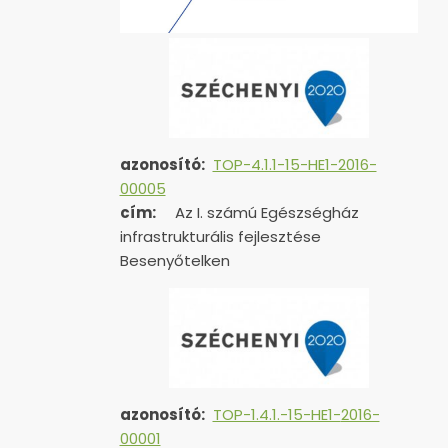
azonosító:
TOP-4.1.1-15-HE1-2016-
00005
cím:
Az I. számú Egészségház
infrastrukturális fejlesztése
Besenyőtelken
azonosító:
TOP-1.4.1.-15-HE1-
2016-
00001