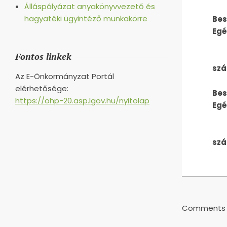
Álláspályázat anyakönyvvezető és
hagyatéki ügyintéző munkakörre
Bes
Egé
Fontos linkek
Bes
szá
Az E-Önkormányzat Portál
elérhetősége:
Bes
https://ohp-20.asp.lgov.hu/nyitolap
Egé
Bes
szá
2021-
01-
19
Comments a