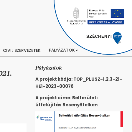
PÁLYÁZATOK
CIVIL SZERVEZETEK
Pályázatok
021.
A projekt kódja: TOP_PLUSZ-1.2.3-21-
HE1-2023-00076
A projekt címe: Belterületi
útfelújítás Besenyőtelken