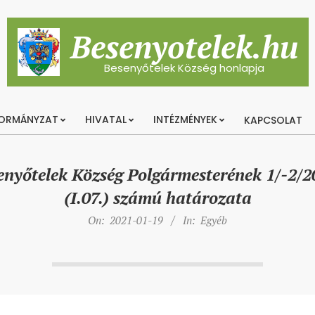
Besenyotelek.hu
Besenyőtelek Község honlapja
ORMÁNYZAT
HIVATAL
INTÉZMÉNYEK
KAPCSOLAT
Primary
Navigation
Menu
enyőtelek Község Polgármesterének 1/-2/2
(I.07.) számú határozata
On:
2021-01-19
In:
Egyéb