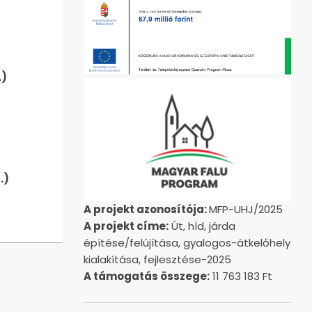
)
.)
A projekt azonosítója:
MFP-UHJ/2025
A projekt címe:
Út, híd, járda
építése/felújítása, gyalogos-átkelőhely
kialakítása, fejlesztése-2025
A támogatás összege:
11 763 183 Ft