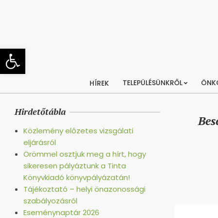
Skip
to
content
Eszköztár megnyitása
TELEPÜLÉSÜNKRŐL
ÖNK
HÍREK
Hirdetőtábla
Bes
Közlemény előzetes vizsgálati
eljárásról
Örömmel osztjuk meg a hírt, hogy
sikeresen pályáztunk a Tinta
Könyvkiadó könyvpályázatán!
Tájékoztató – helyi önazonossági
szabályozásról
Eseménynaptár 2026