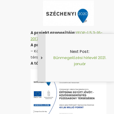
A projekt azonosítója:
EFOP-1.5.3-16-
2017-00051
A projekt címe:
„Építsünk együtt jövőt!
– Közösségerősítés Füzesabony
Next Post:
térségében”
Bűnmegelőzési hírlevél 2021.
A támogatás összege:
451 857 559 Ft
január