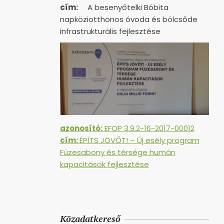
cím:
A besenyőtelki Bóbita
napköziotthonos óvoda és bölcsőde
infrastrukturális fejlesztése
azonosító:
EFOP 3.9.2-16-2017-00012
cím:
ÉPÍTS JÖVŐT! – Új esély program
Füzesabony és térsége humán
kapacitások fejlesztése
Közadatkereső