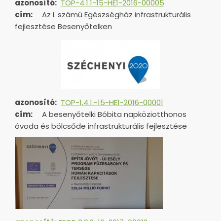
azonosító:
TOP-4.1.1-15-HE1-2016-00005
cím:
Az I. számú Egészségház infrastrukturális
fejlesztése Besenyőtelken
azonosító:
TOP-1.4.1.-15-HE1-
2016-00001
cím:
A besenyőtelki Bóbita napköziotthonos
óvoda és bölcsőde infrastrukturális fejlesztése