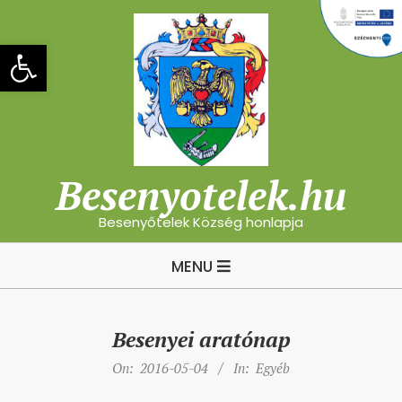
Skip
to
Eszköztár megnyitása
content
Besenyotelek.hu
Besenyőtelek Község honlapja
Primary
MENU
Navigation
Menu
Besenyei aratónap
On:
2016-05-04
In:
Egyéb