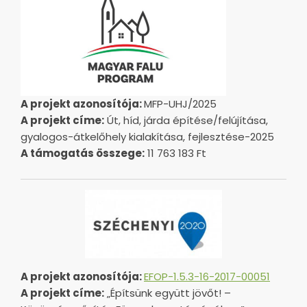
A projekt azonosítója:
MFP-UHJ/2025
A projekt címe:
Út, híd, járda építése/felújítása,
gyalogos-átkelőhely kialakítása, fejlesztése-2025
A támogatás összege:
11 763 183 Ft
A projekt azonosítója:
EFOP-1.5.3-16-2017-00051
A projekt címe:
„Építsünk együtt jövőt! –