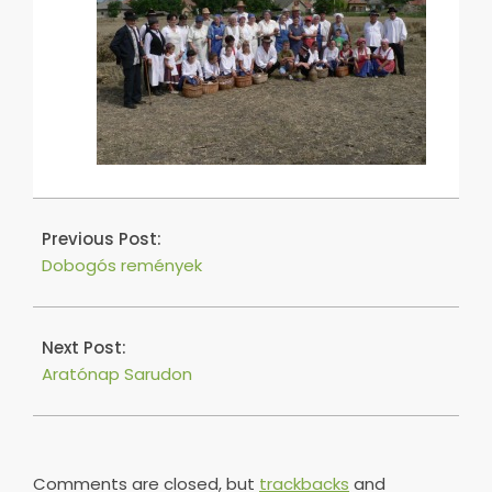
2016-
05-
Previous Post:
04
Dobogós remények
Next Post:
Aratónap Sarudon
Comments are closed, but
trackbacks
and