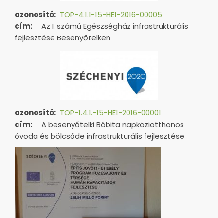
azonosító:
TOP-4.1.1-15-HE1-2016-00005
cím:
Az I. számú Egészségház infrastrukturális
fejlesztése Besenyőtelken
azonosító:
TOP-1.4.1.-15-HE1-
2016-00001
cím:
A besenyőtelki Bóbita napköziotthonos
óvoda és bölcsőde infrastrukturális fejlesztése