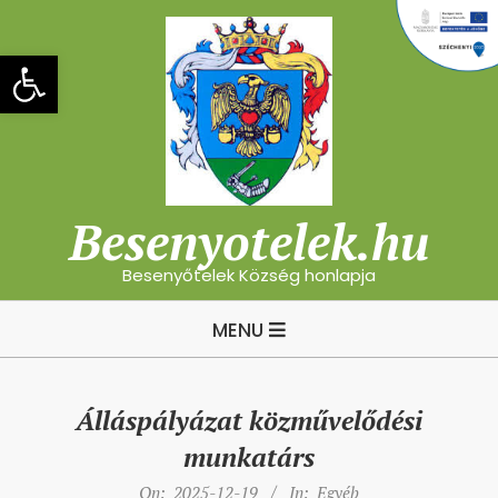
Skip
to
Eszköztár megnyitása
content
Besenyotelek.hu
Besenyőtelek Község honlapja
Primary
MENU
Navigation
Menu
Álláspályázat közművelődési
munkatárs
On:
2025-12-19
In:
Egyéb