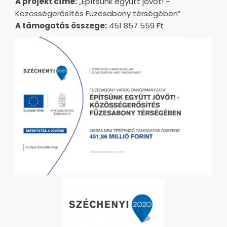
A projekt címe:
„Építsünk együtt jövőt! –
Közösségerősítés Füzesabony térségében”
A támogatás összege:
451 857 559 Ft