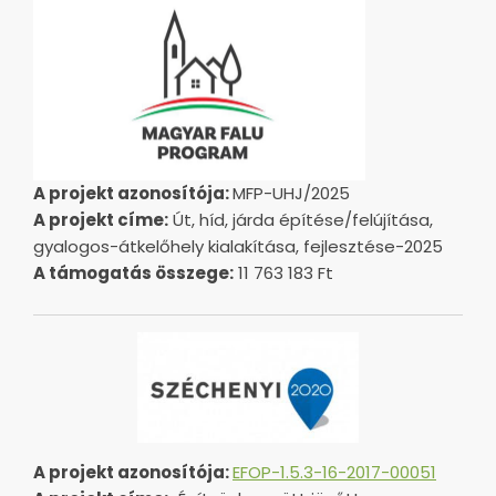
A projekt azonosítója:
MFP-UHJ/2025
A projekt címe:
Út, híd, járda építése/felújítása,
gyalogos-átkelőhely kialakítása, fejlesztése-2025
A támogatás összege:
11 763 183 Ft
A projekt azonosítója:
EFOP-1.5.3-16-2017-00051