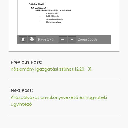
Page
1
/
3
Zoom
100%
2025-
12-
Previous Post:
19
Közlemény igazgatási szünet 12.29.-31.
Next Post:
Álláspályázat anyakönyvvezető és hagyatéki
ügyintéző