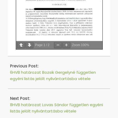
Page
1
/
2
Zoom
100%
2019-
09-
Previous Post:
10
6HVB határozat Bozsik Gergelyné független
egyéni listás jelölt nyilvántartásba vétele
Next Post:
8HVB határozat Lovas Sándor független egyéni
listás jelölt nyilvántartásba vétele