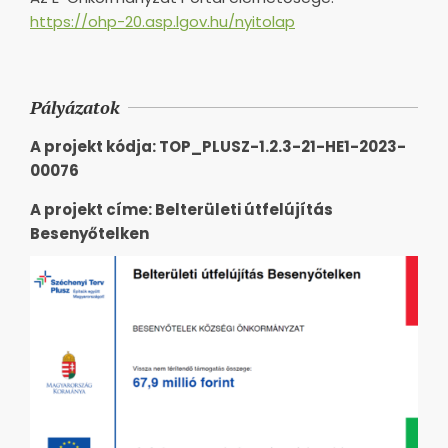
https://ohp-20.asp.lgov.hu/nyitolap
Pályázatok
A projekt kódja: TOP_PLUSZ-1.2.3-21-HE1-2023-
00076
A projekt címe: Belterületi útfelújítás
Besenyőtelken