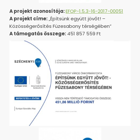
A projekt azonosítója:
EFOP-1.5.3-16-2017-00051
A projekt címe:
„Építsünk együtt jövőt! –
Közösségerősítés Füzesabony térségében”
A támogatás összege:
451 857 559 Ft