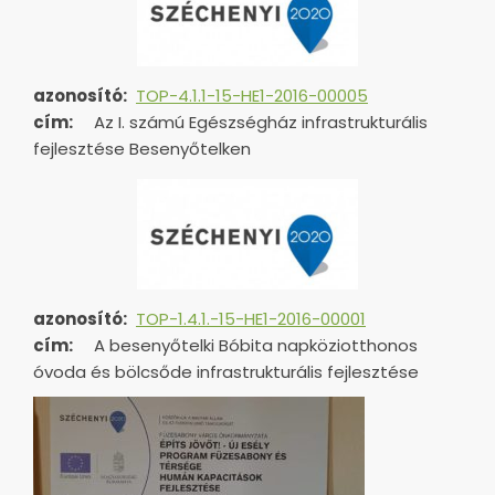
azonosító:
TOP-4.1.1-15-HE1-2016-00005
cím:
Az I. számú Egészségház infrastrukturális
fejlesztése Besenyőtelken
azonosító:
TOP-1.4.1.-15-HE1-
2016-00001
cím:
A besenyőtelki Bóbita napköziotthonos
óvoda és bölcsőde infrastrukturális fejlesztése