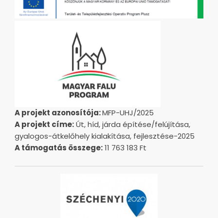
A projekt azonosítója:
MFP-UHJ/2025
A projekt címe:
Út, híd, járda építése/felújítása,
gyalogos-átkelőhely kialakítása, fejlesztése-2025
A támogatás összege:
11 763 183 Ft