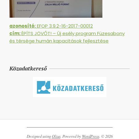
azonosító:
EFOP 3.9.2-16-2017-00012
cím:
ÉPÍTS JÖVŐT! – Új esély program Füzesabony
és térsége humán kapacitások fejlesztése
Közadatkereső
Designed using
Olius
. Powered by
WordPress
. © 2026