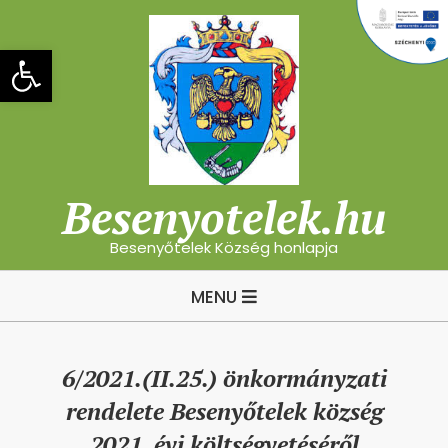
Skip
to
Eszköztár megnyitása
content
Besenyotelek.hu
Besenyőtelek Község honlapja
Primary
MENU
Navigation
Menu
6/2021.(II.25.) önkormányzati
rendelete Besenyőtelek község
2021. évi költségvetéséről