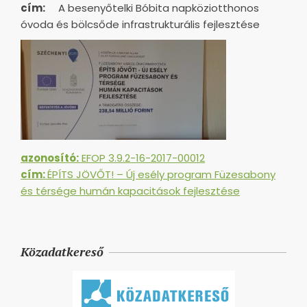
cím:
A besenyőtelki Bóbita napköziotthonos
óvoda és bölcsőde infrastrukturális fejlesztése
azonosító:
EFOP 3.9.2-16-2017-00012
cím:
ÉPÍTS JÖVŐT! – Új esély program Füzesabony
és térsége humán kapacitások fejlesztése
Közadatkereső