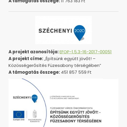
A támogatás összege:
11 763 183 Ft
A projekt azonosítója:
EFOP-1.5.3-16-2017-00051
A projekt címe:
„Építsünk együtt jövőt! –
Közösségerősítés Füzesabony térségében”
A támogatás összege:
451 857 559 Ft