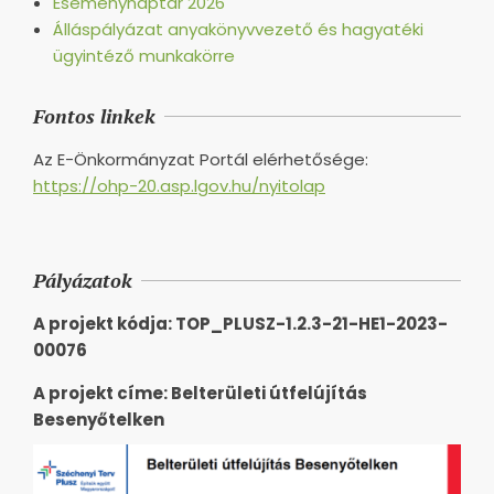
Eseménynaptár 2026
Álláspályázat anyakönyvvezető és hagyatéki
ügyintéző munkakörre
Fontos linkek
Az E-Önkormányzat Portál elérhetősége:
https://ohp-20.asp.lgov.hu/nyitolap
Pályázatok
A projekt kódja: TOP_PLUSZ-1.2.3-21-HE1-2023-
00076
A projekt címe: Belterületi útfelújítás
Besenyőtelken