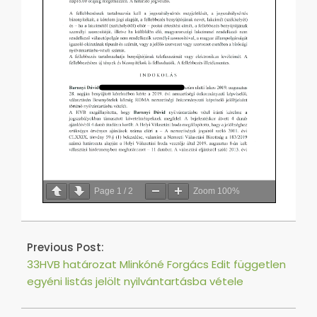
Page
1
/
2
Zoom
100%
2019-
09-
Previous Post:
13
33HVB határozat Mlinkóné Forgács Edit független
egyéni listás jelölt nyilvántartásba vétele