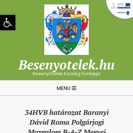
Skip
to
Eszköztár megnyitása
content
Besenyotelek.hu
Besenyőtelek Község honlapja
Primary
MENU
Navigation
Menu
34HVB határozat Baranyi
Dávid Roma Polgárjogi
Mozgalom B-A-Z Megyei