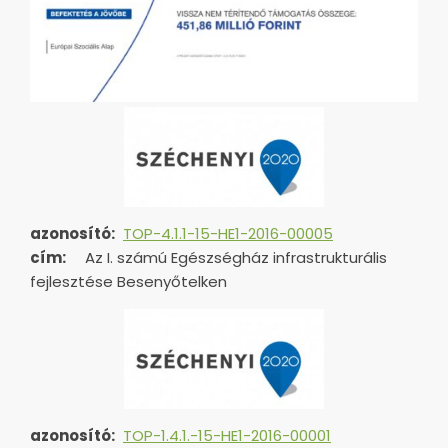
azonosító:
TOP-4.1.1-15-HE1-2016-00005
cím:
Az I. számú Egészségház infrastrukturális
fejlesztése Besenyőtelken
azonosító:
TOP-1.4.1.-15-HE1-
2016-00001