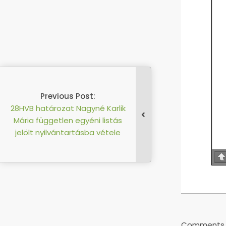
Previous Post:
határozat Nagyné Karlik
független egyéni listás
t nyilvántartásba vétele
2019-
09-
13
Comments a