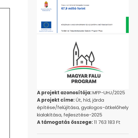
A projekt azonosítója:
MFP-UHJ/2025
A projekt címe:
Út, híd, járda
építése/felújítása, gyalogos-átkelőhely
kialakítása, fejlesztése-2025
A támogatás összege:
11 763 183 Ft