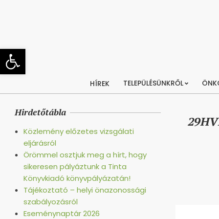
Skip
to
content
Eszköztár megnyitása
TELEPÜLÉSÜNKRŐL
ÖNK
HÍREK
Hirdetőtábla
29HVB
Közlemény előzetes vizsgálati
eljárásról
Örömmel osztjuk meg a hírt, hogy
sikeresen pályáztunk a Tinta
Könyvkiadó könyvpályázatán!
Tájékoztató – helyi önazonossági
szabályozásról
Eseménynaptár 2026