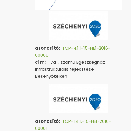
azonosító:
TOP-4.1.1-15-HE1-2016-
00005
cím:
Az I. számú Egészségház
infrastrukturális fejlesztése
Besenyőtelken
azonosító:
TOP-1.4.1.-15-HE1-
2016-
00001