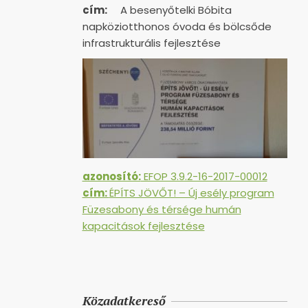
cím:
A besenyőtelki Bóbita
napköziotthonos óvoda és bölcsőde
infrastrukturális fejlesztése
azonosító:
EFOP 3.9.2-16-2017-00012
cím:
ÉPÍTS JÖVŐT! – Új esély program
Füzesabony és térsége humán
kapacitások fejlesztése
Közadatkereső