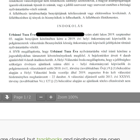
Page
1
/
2
Zoom
100%
re closed, but
trackbacks
and pingbacks are open.