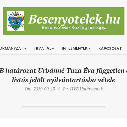
Besenyotelek.hu
Besenyőtelek Község honlapja
ORMÁNYZAT
HIVATAL
INTÉZMÉNYEK
KAPCSOLAT
Primary
Navigation
Menu
 határozat Urbánné Tuza Éva független 
listás jelölt nyilvántartásba vétele
On:
2019-09-13
In:
HVB Határozatok