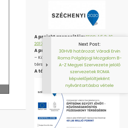
A projekt azonosítója:
EFOP-1.5.3-16-
2017-00051
Next Post:
A projekt címe:
„Építsünk együtt jövőt!
30HVB határozat Váradi
– Közösségerősítés Füzesabony
Roma Polgárjogi Mozga
térségében”
A-Z Megyei Szervezete 
A támogatás összege:
451 857 559 Ft
szervezetek ROM
képvielőjelöltjeké
nyilvántartásba vét