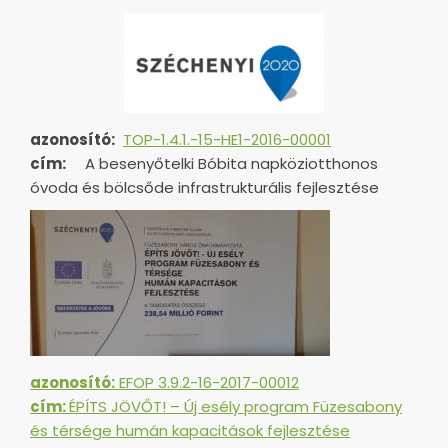
azonosító:
TOP-1.4.1.-15-HE1-
2016-00001
cím:
A besenyőtelki Bóbita napköziotthonos
óvoda és bölcsőde infrastrukturális fejlesztése
azonosító:
EFOP 3.9.2-16-2017-00012
cím:
ÉPÍTS JÖVŐT! – Új esély program Füzesabony
és térsége humán kapacitások fejlesztése