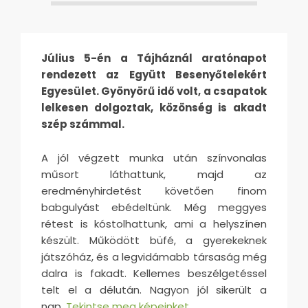
Július 5-én a Tájháznál aratónapot
rendezett az Együtt Besenyőtelekért
Egyesület. Gyönyörű idő volt, a csapatok
lelkesen dolgoztak, közönség is akadt
szép számmal.
A jól végzett munka után színvonalas
műsort láthattunk, majd az
eredményhirdetést követően finom
babgulyást ebédeltünk. Még meggyes
rétest is kóstolhattunk, ami a helyszínen
készült. Működött büfé, a gyerekeknek
játszóház, és a legvidámabb társaság még
dalra is fakadt. Kellemes beszélgetéssel
telt el a délután. Nagyon jól sikerült a
nap.
Tekintse meg képeinket.