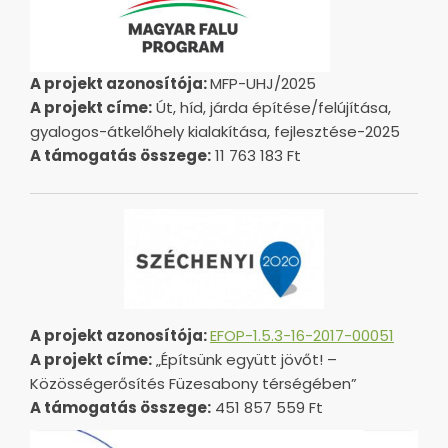
A projekt azonosítója:
MFP-UHJ/2025
A projekt címe:
Út, híd, járda építése/felújítása,
gyalogos-átkelőhely kialakítása, fejlesztése-2025
A támogatás összege:
11 763 183 Ft
A projekt azonosítója:
EFOP-1.5.3-16-2017-00051
A projekt címe:
„Építsünk együtt jövőt! –
Közösségerősítés Füzesabony térségében”
A támogatás összege:
451 857 559 Ft