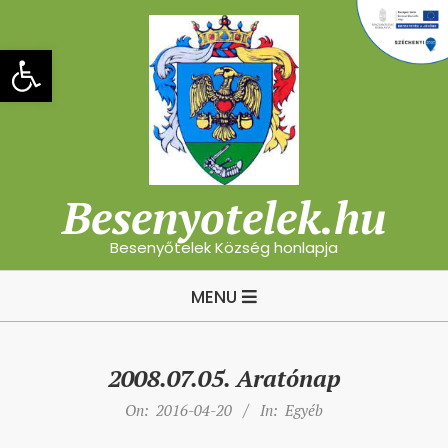
Skip
to
Eszköztár megnyitása
content
Besenyotelek.hu
Besenyőtelek Község honlapja
Primary
MENU
Navigation
Menu
2008.07.05. Aratónap
On:
2016-04-20
In:
Egyéb