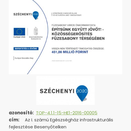
azonosító:
TOP-4.1.1-15-HE1-2016-00005
cím:
Az I. számú Egészségház infrastrukturális
fejlesztése Besenyőtelken