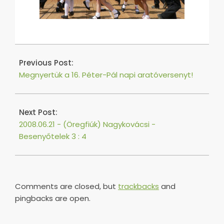
2016-
04-
Previous Post:
20
Megnyertük a 16. Péter-Pál napi aratóversenyt!
Next Post:
2008.06.21 - (Öregfiúk) Nagykovácsi -
Besenyőtelek 3 : 4
Comments are closed, but
trackbacks
and
pingbacks are open.