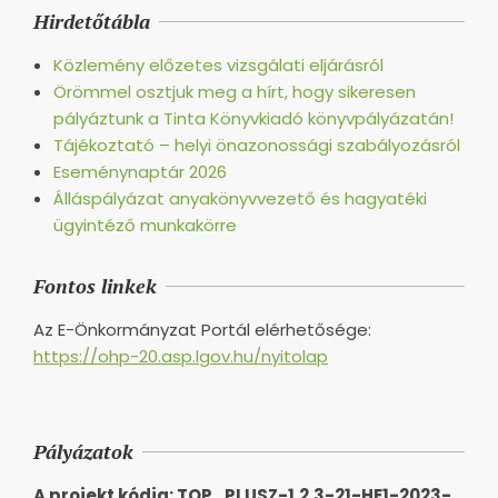
Hirdetőtábla
Közlemény előzetes vizsgálati eljárásról
Örömmel osztjuk meg a hírt, hogy sikeresen
pályáztunk a Tinta Könyvkiadó könyvpályázatán!
Tájékoztató – helyi önazonossági szabályozásról
Eseménynaptár 2026
Álláspályázat anyakönyvvezető és hagyatéki
ügyintéző munkakörre
Fontos linkek
Az E-Önkormányzat Portál elérhetősége:
https://ohp-20.asp.lgov.hu/nyitolap
Pályázatok
A projekt kódja: TOP_PLUSZ-1.2.3-21-HE1-2023-