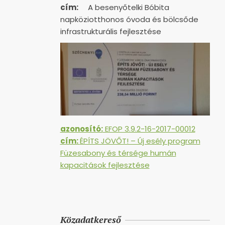
cím:
A besenyőtelki Bóbita
napköziotthonos óvoda és bölcsőde
infrastrukturális fejlesztése
azonosító:
EFOP 3.9.2-16-2017-00012
cím:
ÉPÍTS JÖVŐT! – Új esély program
Füzesabony és térsége humán
kapacitások fejlesztése
Közadatkereső