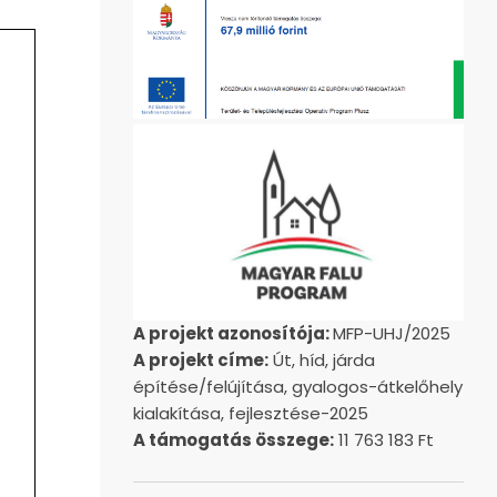
A projekt azonosítója:
MFP-UHJ/2025
A projekt címe:
Út, híd, járda
építése/felújítása, gyalogos-átkelőhely
kialakítása, fejlesztése-2025
A támogatás összege:
11 763 183 Ft