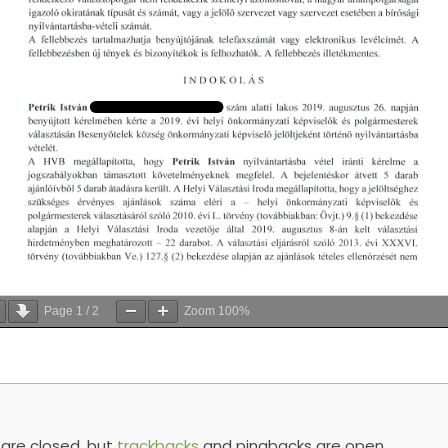
Page
1
/
2
Zoom
100%
re closed, but
trackbacks
and pingbacks are open.