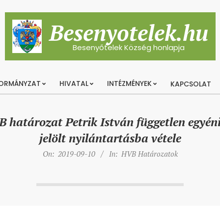
Besenyotelek.hu
Besenyőtelek Község honlapja
ORMÁNYZAT
HIVATAL
INTÉZMÉNYEK
KAPCSOLAT
Primary
Navigation
Menu
 határozat Petrik István független egyéni 
jelölt nyilántartásba vétele
On:
2019-09-10
In:
HVB Határozatok