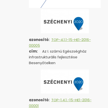
azonosító:
TOP-4.1.1-15-HE1-2016-
00005
cím:
Az I. számú Egészségház
infrastrukturális fejlesztése
Besenyőtelken
azonosító:
TOP-1.4.1.-15-HE1-
2016-
00001