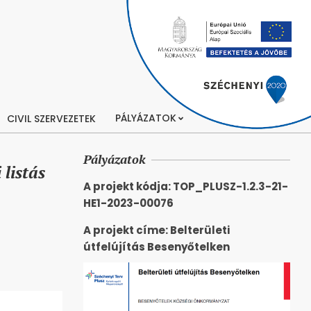
PÁLYÁZATOK
CIVIL SZERVEZETEK
Pályázatok
listás
A projekt kódja: TOP_PLUSZ-1.2.3-21-
HE1-2023-00076
A projekt címe: Belterületi
útfelújítás Besenyőtelken