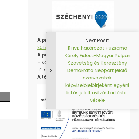
A projekt azonosítója:
EFOP-1.5.3-16-
Next Post:
2017-00051
11HVB határozat Puzsoma
A projekt címe:
„Építsünk együtt jövőt!
Károly Fidesz-Magyar Polgá
– Közösségerősítés Füzesabony
Szövetség és Keresztény
térségében”
Demokrata Néppárt jelölő
A támogatás összege:
451 857 559 Ft
szervezetek
képviselőjelöltjeként egyén
listás jelölt nyilvántartásb
vétele