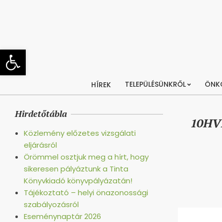
Skip
to
content
Eszköztár megnyitása
TELEPÜLÉSÜNKRŐL
ÖNK
HÍREK
Hirdetőtábla
10HVB
Közlemény előzetes vizsgálati
eljárásról
Örömmel osztjuk meg a hírt, hogy
sikeresen pályáztunk a Tinta
Könyvkiadó könyvpályázatán!
Tájékoztató – helyi önazonossági
szabályozásról
Eseménynaptár 2026