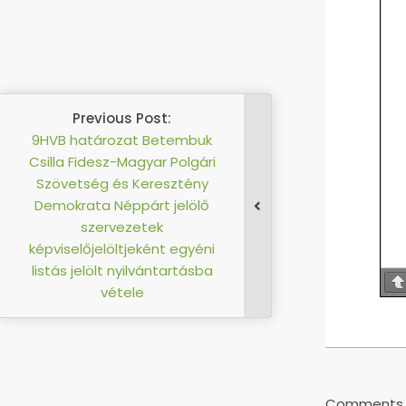
Previous Post:
9HVB határozat Betembuk
Csilla Fidesz-Magyar Polgári
Szövetség és Keresztény
Demokrata Néppárt jelölő
szervezetek
képviselőjelöltjeként egyéni
listás jelölt nyilvántartásba
vétele
2019-
09-
10
Comments a