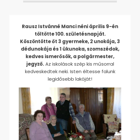
Rausz Istvánné Manci néni április 9-én
töltötte 100. születésnapját.
Köszöntötte őt 3 gyermeke, 2 unokája, 3
dédunokája és 1 ükunoka, szomszédok,
kedves ismerősök, a polgármester,
jegyző.
Az iskolások szép kis műsorral
kedveskedtek neki. Isten éltesse falunk
legidősebb lakóját!