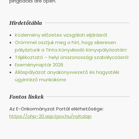
pingbacks are open.
Hirdetőtábla
Közlemény előzetes vizsgálati eljárásról
Örömmel osztjuk meg a hírt, hogy sikeresen
pályáztunk a Tinta Könyvkiadó könyvpályázatán!
Tájékoztató – helyi önazonossági szabályozásról
Eseménynaptár 2026
Álláspályázat anyakönyvvezető és hagyatéki
ügyintéző munkakörre
Fontos linkek
Az E-Önkormányzat Portál elérhetősége:
https://ohp-20.asp.lgov.hu/nyitolap