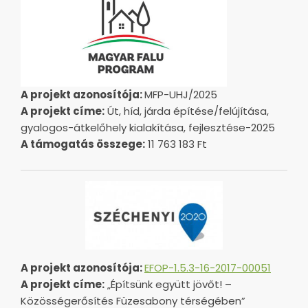
A projekt azonosítója:
MFP-UHJ/2025
A projekt címe:
Út, híd, járda építése/felújítása,
gyalogos-átkelőhely kialakítása, fejlesztése-2025
A támogatás összege:
11 763 183 Ft
A projekt azonosítója:
EFOP-1.5.3-16-2017-00051
A projekt címe:
„Építsünk együtt jövőt! –
Közösségerősítés Füzesabony térségében”