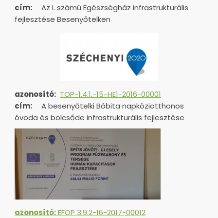
cím:
Az I. számú Egészségház infrastrukturális
fejlesztése Besenyőtelken
azonosító:
TOP-1.4.1.-15-HE1-
2016-00001
cím:
A besenyőtelki Bóbita napköziotthonos
óvoda és bölcsőde infrastrukturális fejlesztése
azonosító:
EFOP 3.9.2-16-2017-00012