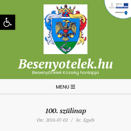
Skip
to
Eszköztár megnyitása
content
Besenyotelek.hu
Besenyőtelek Község honlapja
Primary
MENU
Navigation
Menu
100. szülinap
On:
2016-07-02
In:
Egyéb