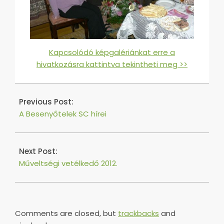
Kapcsolódó képgalériánkat erre a
hivatkozásra kattintva tekintheti meg >>
2016-
07-
Previous Post:
02
A Besenyőtelek SC hírei
Next Post:
Műveltségi vetélkedő 2012.
Comments are closed, but
trackbacks
and