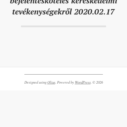
bejelentésköteles kereskedelmi
tevékenységekről 2020.02.17
2020-
02-
17
Designed using
Olius
. Powered by
WordPress
. © 2026