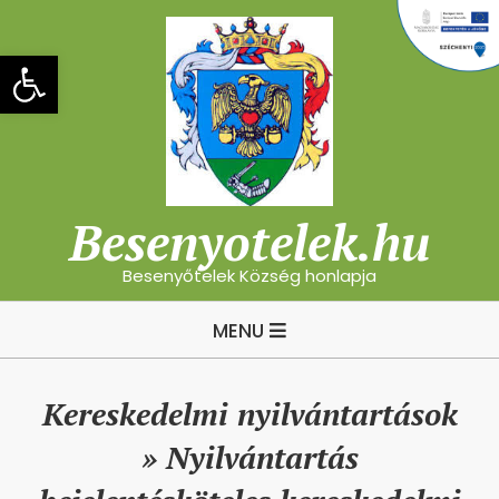
Skip
to
Eszköztár megnyitása
content
Besenyotelek.hu
Besenyőtelek Község honlapja
Primary
MENU
Navigation
Menu
Kereskedelmi nyilvántartások
»
Nyilvántartás