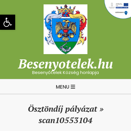
Skip
to
Eszköztár megnyitása
content
Besenyotelek.hu
Besenyőtelek Község honlapja
Primary
MENU
Navigation
Menu
Ösztöndíj pályázat »
scan10553104