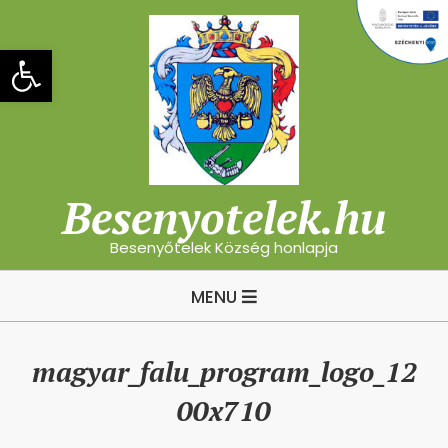
Skip
to
Eszköztár megnyitása
content
Besenyotelek.hu
Besenyőtelek Község honlapja
Primary
MENU
Navigation
Menu
magyar_falu_program_logo_12
00x710